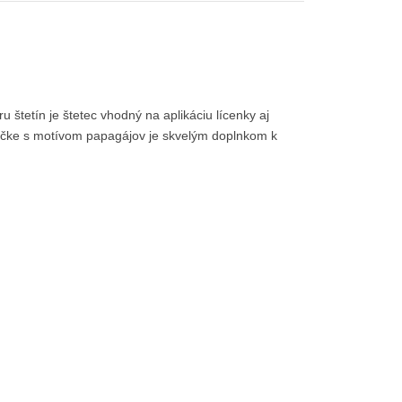
štetín je štetec vhodný na aplikáciu lícenky aj
bičke s motívom papagájov je skvelým doplnkom k