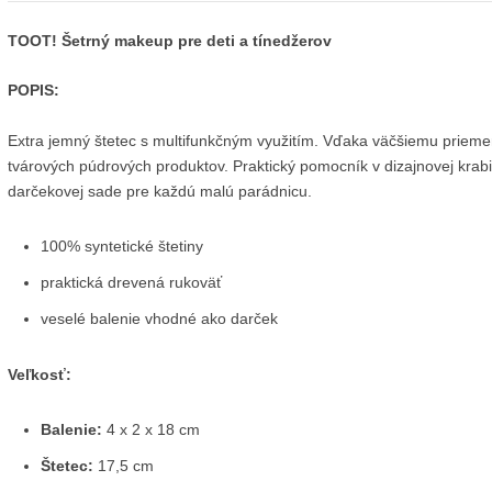
TOOT! Šetrný makeup pre deti a tínedžerov
POPIS:
Extra jemný štetec s multifunkčným využitím. Vďaka väčšiemu priemeru 
tvárových púdrových produktov. Praktický pomocník v dizajnovej kra
darčekovej sade pre každú malú parádnicu.
100% syntetické štetiny
praktická drevená rukoväť
veselé balenie vhodné ako darček
Veľkosť:
Balenie:
4 x 2 x 18 cm
Štetec:
17,5 cm