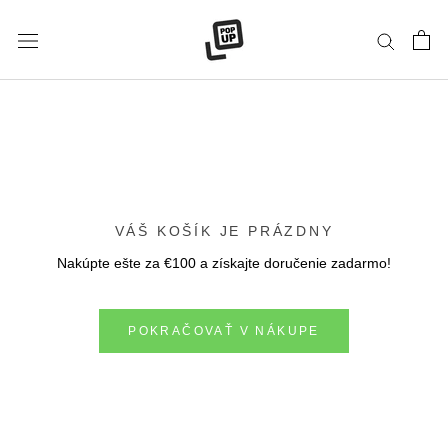
Preskočiť
na
obsah
VÁŠ KOŠÍK JE PRÁZDNY
Nakúpte ešte za
€100
a získajte doručenie zadarmo!
POKRAČOVAŤ V NÁKUPE