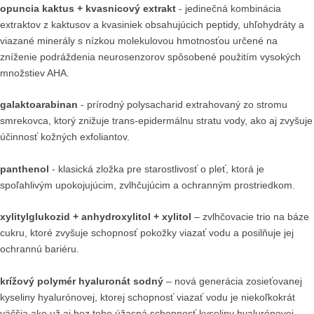
opuncia kaktus + kvasnicový extrakt
- jedinečná kombinácia
extraktov z kaktusov a kvasiniek obsahujúcich peptidy, uhľohydráty a
viazané minerály s nízkou molekulovou hmotnosťou určené na
zníženie podráždenia neurosenzorov spôsobené použitím vysokých
množstiev AHA.
galaktoarabinan
- prírodný polysacharid extrahovaný zo stromu
smrekovca, ktorý znižuje trans-epidermálnu stratu vody, ako aj zvyšuje
účinnosť kožných exfoliantov.
panthenol
- klasická zložka pre starostlivosť o pleť, ktorá je
spoľahlivým upokojujúcim, zvlhčujúcim a ochranným prostriedkom.
xylitylglukozid + anhydroxylitol + xylitol
–
zvlhčovacie trio na báze
cukru, ktoré zvyšuje schopnosť pokožky viazať vodu a posilňuje jej
ochrannú bariéru.
krížový polymér hyaluronát sodný
–
nová generácia zosieťovanej
kyseliny hyalurónovej, ktorej schopnosť viazať vodu je niekoľkokrát
väčšia ako už aj bez toho úžasná schopnosť kyseliny hyalurónovej