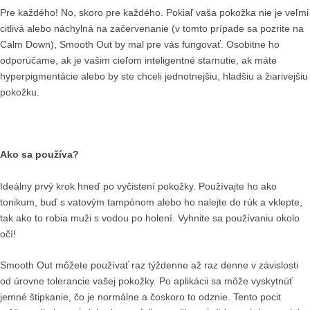
Pre každého! No, skoro pre každého. Pokiaľ vaša pokožka nie je veľmi
citlivá alebo náchylná na začervenanie (v tomto prípade sa pozrite na
Calm Down), Smooth Out by mal pre vás fungovať. Osobitne ho
odporúčame, ak je vašim cieľom inteligentné starnutie, ak máte
hyperpigmentácie alebo by ste chceli jednotnejšiu, hladšiu a žiarivejšiu
pokožku.
Ako sa používa?
Ideálny prvý krok hneď po vyčistení pokožky. Používajte ho ako
tonikum, buď s vatovým tampónom alebo ho nalejte do rúk a vklepte,
tak ako to robia muži s vodou po holení. Vyhnite sa používaniu okolo
očí!
Smooth Out môžete používať raz týždenne až raz denne v závislosti
od úrovne tolerancie vašej pokožky. Po aplikácii sa môže vyskytnúť
jemné štipkanie, čo je normálne a čoskoro to odznie. Tento pocit