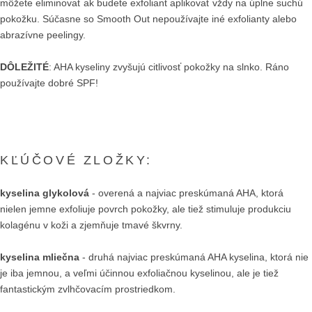
môžete eliminovať ak budete exfoliant aplikovať vždy na úplne suchú
pokožku. Súčasne so Smooth Out nepoužívajte iné exfolianty alebo
abrazívne peelingy.
DÔLEŽITÉ
: AHA kyseliny zvyšujú citlivosť pokožky na slnko. Ráno
používajte dobré SPF!
KĽÚČOVÉ ZLOŽKY:
kyselina glykolová
- overená a najviac preskúmaná AHA, ktorá
nielen jemne exfoliuje povrch pokožky, ale tiež stimuluje produkciu
kolagénu v koži a zjemňuje tmavé škvrny.
kyselina mliečna
- druhá najviac preskúmaná AHA kyselina, ktorá nie
je iba jemnou, a veľmi účinnou exfoliačnou kyselinou, ale je tiež
fantastickým zvlhčovacím prostriedkom.