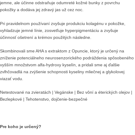
jemne, ale účinne odstraňuje odumreté kožné bunky z povrchu
pokožky a dodáva jej zdravý jas už cez noc.
Pri pravidelnom používaní zvyšuje produkciu kolagénu v pokožke,
vyhladzuje jemné línie, zosvetľuje hyperpigmentáciu a zvyšuje
účinnosť ošetrení a krémov použitých následne.
Skombinovali sme AHA s extraktom z Opuncie, ktorý je určený na
zníženie potenciálneho neurosenzorického podráždenia spôsobeného
vyšším množstvom alfa-hydroxy kyselín, a pridali sme aj ďalšie
zvlhčovadlá na zvýšenie schopnosti kyseliny mliečnej a glykolovej
viazať vodu.
Netestované na zvieratách | Vegánske | Bez vôní a éterických olejov |
Bezlepkové | Tehotenstvo, dojčenie-bezpečné
Pre koho je určený?