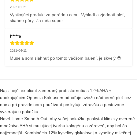
2022-01-21
Vynikajúci produkt za parádnu cenu. Vyhladí a zjednotí pleť, 
stiahne póry. Za mňa super
I*****a
2021-04-11
Musela som siahnuť po tomto väčšom balení, je skvelý 😍
Najsilnejší exfoliant zameraný proti starnutiu s 12% AHA +
upokojujúcim Opuncia Kaktusom odhaľuje sviežu nádhernú pleť cez
noc a pri pravidelnom používaní poskytuje zdravšiu a pestovane
vyzerajúcu pokožku.
Navrhli sme Smooth Out, aby vašej pokožke poskytol klinicky overené
množstvo AHA stimulujúcej tvorbu kolagénu a zároveň, aby bol čo
najjemnejší. Kombinácia 12% kyseliny glykolovej a kyseliny mliečnej