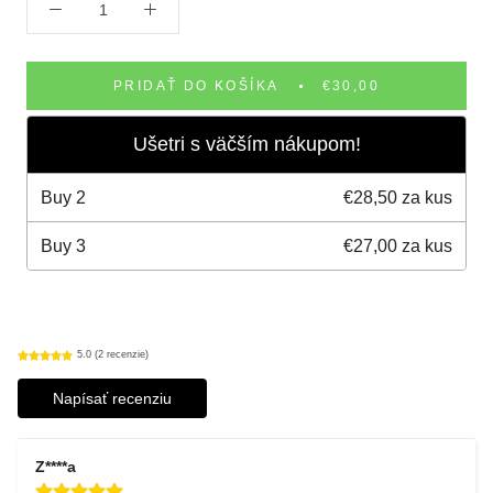
PRIDAŤ DO KOŠÍKA
€30,00
Ušetri s väčším nákupom!
Buy
2
€28,50 za kus
Buy
3
€27,00 za kus
5.0 (2 recenzie)
Napísať recenziu
Z****a