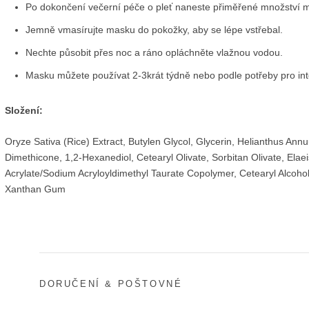
Po dokončení večerní péče o pleť naneste přiměřené množství m
Jemně vmasírujte masku do pokožky, aby se lépe vstřebal.
Nechte působit přes noc a ráno opláchněte vlažnou vodou.
Masku můžete používat 2-3krát týdně nebo podle potřeby pro inte
Složení:
Oryze Sativa (Rice) Extract, Butylen Glycol, Glycerin, Helianthus Ann
Dimethicone, 1,2-Hexanediol, Cetearyl Olivate, Sorbitan Olivate, Elae
Acrylate/Sodium Acryloyldimethyl Taurate Copolymer, Cetearyl Alcohol,
Xanthan Gum
DORUČENÍ & POŠTOVNÉ