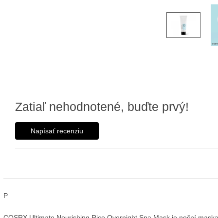
Zatiaľ nehodnotené, buďte prvý!
Napísať recenziu
P
COSRX Ultimate Nourishing Rice Overnight Spa Mask je noční maska ​​