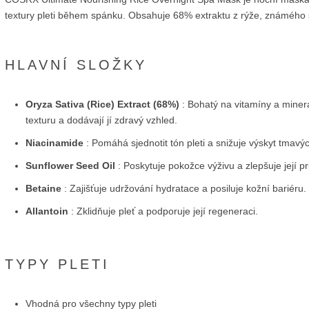
textury pleti během spánku. Obsahuje 68% extraktu z rýže, známého sv
HLAVNÍ SLOŽKY
Oryza Sativa (Rice) Extract (68%)
: Bohatý na vitamíny a minerály
texturu a dodávají jí zdravý vzhled.
Niacinamide
: Pomáhá sjednotit tón pleti a snižuje výskyt tmavý
Sunflower Seed Oil
: Poskytuje pokožce výživu a zlepšuje její p
Betaine
: Zajišťuje udržování hydratace a posiluje kožní bariéru.
Allantoin
: Zklidňuje pleť a podporuje její regeneraci.
TYPY PLETI
Vhodná pro všechny typy pleti