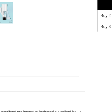
Buy
2
Buy
3
navržená pro intenzivní hydrataci a zlepšení jasu a