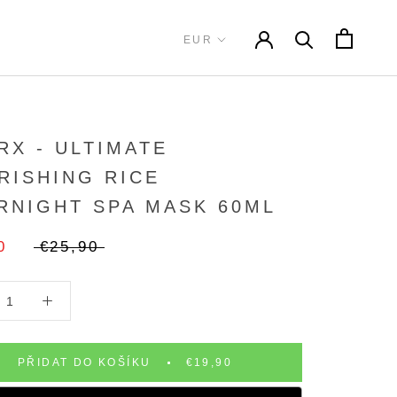
RX - ULTIMATE
RISHING RICE
RNIGHT SPA MASK 60ML
0
€25,90
PŘIDAT DO KOŠÍKU
€19,90