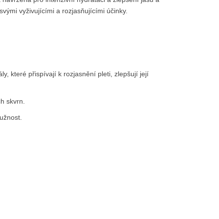
ými vyživujícími a rozjasňujícími účinky.
, které přispívají k rozjasnění pleti, zlepšují její
ch skvrn.
ružnost.