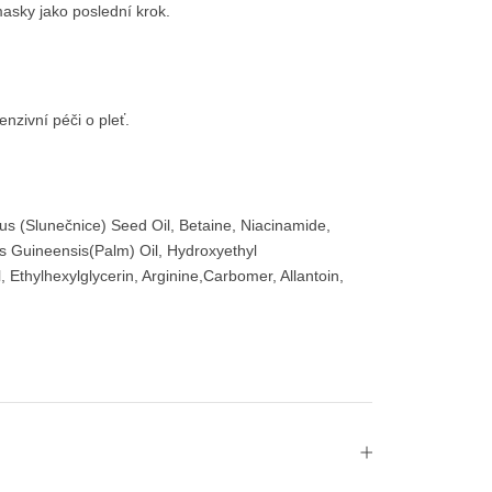
asky jako poslední krok.
nzivní péči o pleť.
uus (Slunečnice) Seed Oil, Betaine, Niacinamide,
is Guineensis(Palm) Oil, Hydroxyethyl
 Ethylhexylglycerin, Arginine,Carbomer, Allantoin,