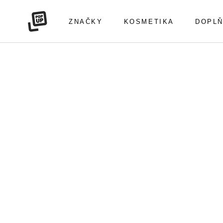
Přeskočit
na
ZNAČKY
KOSMETIKA
DOPLŇ
obsah