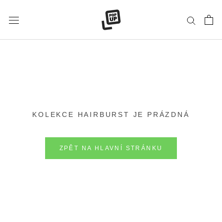
Přeskočit
na
obsah
KOLEKCE HAIRBURST JE PRÁZDNÁ
ZPĚT NA HLAVNÍ STRÁNKU