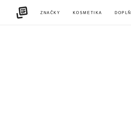
Přeskočit
na
ZNAČKY
KOSMETIKA
DOPLŇ
obsah